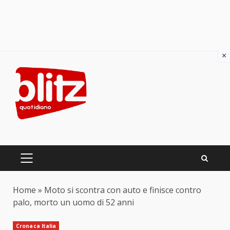
×
Skip
to
content
PRIMARY
MENU
Home
»
Moto si scontra con auto e finisce contro
palo, morto un uomo di 52 anni
Cronaca Italia