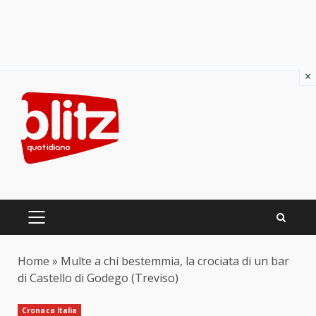
×
Skip
to
content
PRIMARY
MENU
Home
»
Multe a chi bestemmia, la crociata di un bar
di Castello di Godego (Treviso)
Cronaca Italia