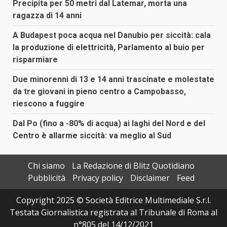
Precipita per 50 metri dal Latemar, morta una
ragazza di 14 anni
A Budapest poca acqua nel Danubio per siccità: cala
la produzione di elettricità, Parlamento al buio per
risparmiare
Due minorenni di 13 e 14 anni trascinate e molestate
da tre giovani in pieno centro a Campobasso,
riescono a fuggire
Dal Po (fino a -80% di acqua) ai laghi del Nord e del
Centro è allarme siccità: va meglio al Sud
Chi siamo
La Redazione di Blitz Quotidiano
Pubblicità
Privacy policy
Disclaimer
Feed
Copyright 2025 © Società Editrice Multimediale S.r.l.
Testata Giornalistica registrata al Tribunale di Roma al
n°805 del 14/12/2021