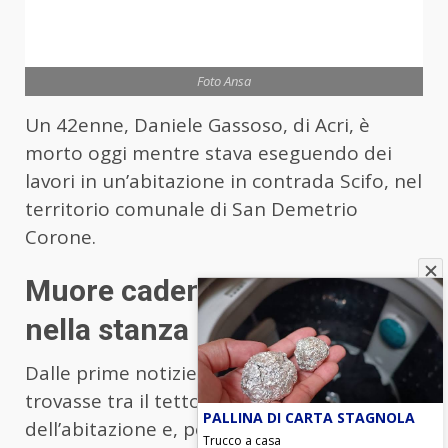
Foto Ansa
Un 42enne, Daniele Gassoso, di Acri, è
morto oggi mentre stava eseguendo dei
lavori in un’abitazione in contrada Scifo, nel
territorio comunale di San Demetrio
Corone.
Muore cadendo dal solaio
nella stanza di sotto
Dalle prime notizie, sembra che l’uomo si
trovasse tra il tetto e il solaio
PALLINA DI CARTA STAGNOLA
dell’abitazione e, per cause in corso
Trucco a casa