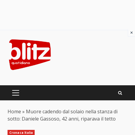
×
Skip
to
content
PRIMARY
MENU
Home
»
Muore cadendo dal solaio nella stanza di
sotto: Daniele Gassoso, 42 anni, riparava il tetto
Cronaca Italia