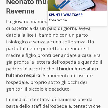
Neonato muore in ospedale a
Ravenna
SPUNTE WHATSAPP
Cosa cambia
La giovane mamma, ricoverata nel reparto
di ostetricia da un paio di giorni, aveva
dato alla lice il bambino con un parto
fisiologico e senza alcuna sofferenza. Un
parto talmente perfetto da rendere il
madre e figlio pronti per andare a casa. Era
già pronta la lettera dell’ospedale quando il
padre si è accorto che il
bimbo ha esalato
l’ultimo respiro
. Al momento di lasciare
l’ospedale, proprio sotto gli occhi dei
genitori il piccolo è deceduto.
Immediati i tentativi di rianimazione da
parte dello staff dell’ospedale. tentativi che