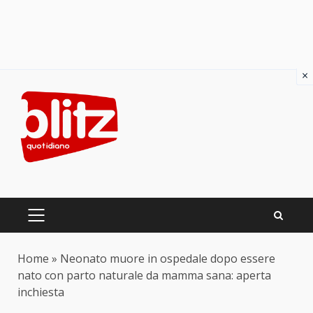
×
Skip
to
content
PRIMARY
MENU
Home
»
Neonato muore in ospedale dopo essere
nato con parto naturale da mamma sana: aperta
inchiesta