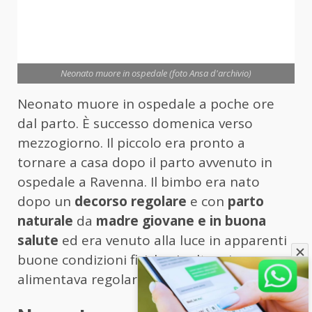
Neonato muore in ospedale (foto Ansa d'archivio)
Neonato muore in ospedale a poche ore
dal parto. È successo domenica verso
mezzogiorno. Il piccolo era pronto a
tornare a casa dopo il parto avvenuto in
ospedale a Ravenna. Il bimbo era nato
dopo un
decorso regolare
e con
parto
naturale
da
madre giovane e in buona
salute
ed era venuto alla luce in apparenti
buone condizioni fisiche. Inoltre si
alimentava regolarmente dal seno.