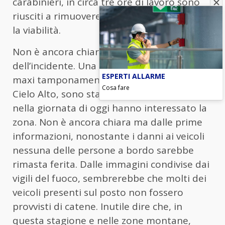
carabinieri, in circa tre ore di lavoro sono
riusciti a rimuovere le auto e a ripristinare
la viabilità.
Non è ancora chiara l’0esatta dinamica
dell’incidente. Una delle probabili cause del
ESPERTI ALLARME
maxi tamponamento, avvenuto in località
Cosa fare
Cielo Alto, sono state intense nevicate che
nella giornata di oggi hanno interessato la
zona. Non è ancora chiara ma dalle prime
informazioni, nonostante i danni ai veicoli
nessuna delle persone a bordo sarebbe
rimasta ferita. Dalle immagini condivise dai
vigili del fuoco, sembrerebbe che molti dei
veicoli presenti sul posto non fossero
provvisti di catene. Inutile dire che, in
questa stagione e nelle zone montane,