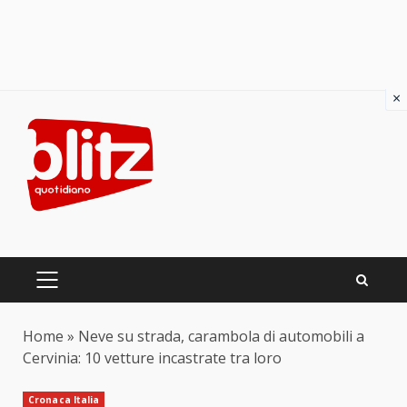
×
Skip
to
content
PRIMARY
MENU
Home
»
Neve su strada, carambola di automobili a
Cervinia: 10 vetture incastrate tra loro
Cronaca Italia