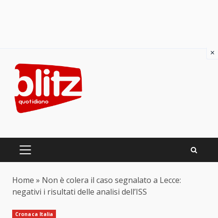
×
Skip
to
content
PRIMARY
MENU
Home
»
Non è colera il caso segnalato a Lecce:
negativi i risultati delle analisi dell’ISS
Cronaca Italia