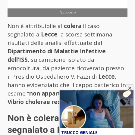
Foto Ansa
Non è attribuibile al
colera
il
caso
segnalato a
Lecce
la scorsa settimana. I
risultati delle analisi effettuate dal
Dipartimento di Malattie Infettive
dell’ISS
, su campione isolato da
emocoltura, da paziente ricoverato presso
il Presidio Ospedaliero V. Fazzi di
Lecce
,
hanno evidenziato che il ceppo batterico in
esame “
non appartiene ai sierotipi di
Vibrio cholerae responsabili di colera
“.
Non è colera il caso
segnalato a Lecce
TRUCCO GENIALE