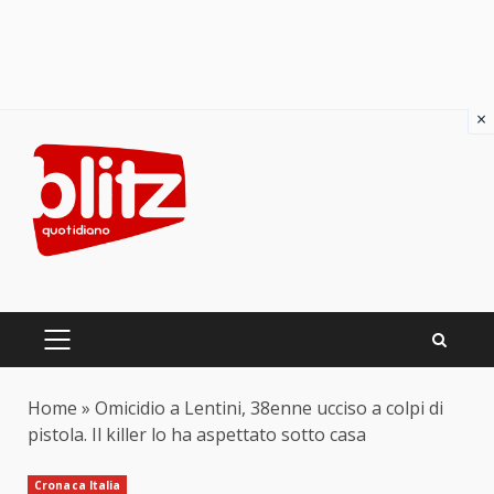
×
Skip
to
content
PRIMARY
MENU
Home
»
Omicidio a Lentini, 38enne ucciso a colpi di
pistola. Il killer lo ha aspettato sotto casa
Cronaca Italia