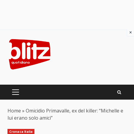
×
Skip
to
content
PRIMARY
MENU
Home
»
Omicidio Primavalle, ex del killer: “Michelle e
lui erano solo amici”
Cronaca Italia