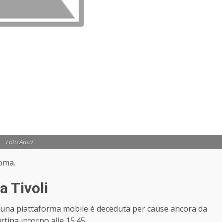
Foto Ansa
Roma.
a Tivoli
 una piattaforma mobile è deceduta per cause ancora da
rtina intorno alle 15.45.