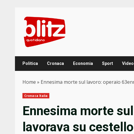
Skip
to
content
Politica
Cronaca
Economia
Sport
Video
Home
»
Ennesima morte sul lavoro: operaio 63enne 
Cronaca Italia
Ennesima morte sul
lavorava su cestello