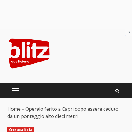
×
Skip
to
content
PRIMARY
MENU
Home
»
Operaio ferito a Capri dopo essere caduto
da un ponteggio alto dieci metri
Cronaca Italia