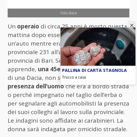
Foto Ansa
Un
operaio
di circa 25 anni è morto questa
mattina dopo essere stato investito da
un’auto mentre era a lavoro sulla
provinciale 231 all’altezza di Terlizzi, in
provincia di Bari. Secondo quanto si
apprende,
una 45enne di Andria
, alla guida
PALLINA DI CARTA STAGNOLA
di una Dacia, non si sarebbe accorta della
Trucco a casa
presenza dell’uomo
che era a bordo strada
o perché impegnato nel taglio dell’erba o
per segnalare agli automobilisti la presenza
dei suoi colleghi al lavoro sulla provinciale.
Le indagini sono affidate ai carabinieri. La
donna sarà indagata per omicidio stradale.