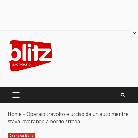
×
Skip
to
content
PRIMARY
MENU
Home
»
Operaio travolto e ucciso da un’auto mentre
stava lavorando a bordo strada
Cronaca Italia