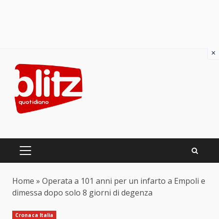
×
Skip
to
content
PRIMARY
MENU
Home
»
Operata a 101 anni per un infarto a Empoli e
dimessa dopo solo 8 giorni di degenza
Cronaca Italia