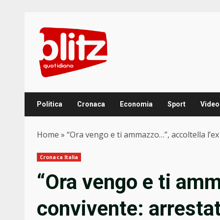
Skip
to
content
Politica
Cronaca
Economia
Sport
Video
Home
»
“Ora vengo e ti ammazzo…”, accoltella l’e
Cronaca Italia
“Ora vengo e ti amma
convivente: arresta