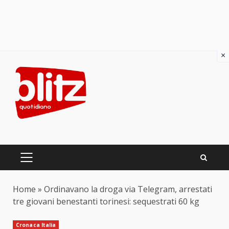
×
Skip
to
content
PRIMARY
MENU
Home
»
Ordinavano la droga via Telegram, arrestati
tre giovani benestanti torinesi: sequestrati 60 kg
Cronaca Italia