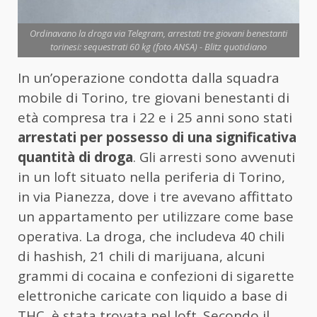
Ordinavano la droga via Telegram, arrestati tre giovani benestanti
torinesi: sequestrati 60 kg (foto ANSA) - Blitz quotidiano
In un’operazione condotta dalla squadra
mobile di Torino, tre giovani benestanti di
età compresa tra i 22 e i 25 anni sono stati
arrestati per possesso di una significativa
quantità di droga
. Gli arresti sono avvenuti
in un loft situato nella periferia di Torino,
in via Pianezza, dove i tre avevano affittato
un appartamento per utilizzare come base
operativa. La droga, che includeva 40 chili
di hashish, 21 chili di marijuana, alcuni
grammi di cocaina e confezioni di sigarette
elettroniche caricate con liquido a base di
THC, è stata trovata nel loft. Secondo il