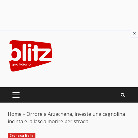
×
Skip
to
content
PRIMARY
MENU
Home
»
Orrore a Arzachena, investe una cagnolina
incinta e la lascia morire per strada
Cronaca Italia