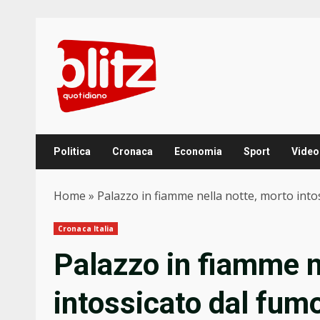
Skip
to
content
Politica
Cronaca
Economia
Sport
Video
Home
»
Palazzo in fiamme nella notte, morto int
Cronaca Italia
Palazzo in fiamme n
intossicato dal fum