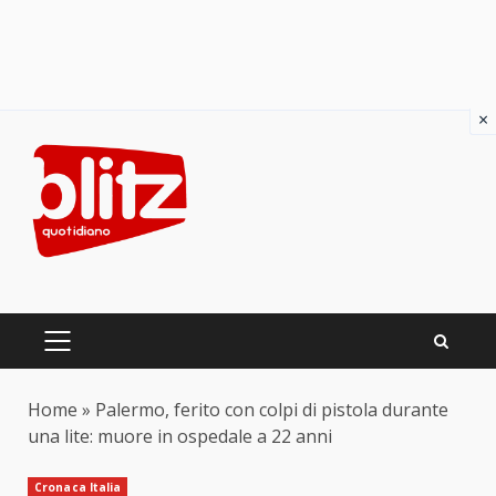
×
Skip
to
content
PRIMARY
MENU
Home
»
Palermo, ferito con colpi di pistola durante
una lite: muore in ospedale a 22 anni
Cronaca Italia