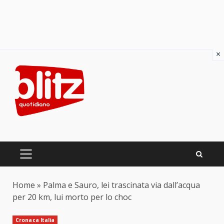
×
Skip
to
content
PRIMARY
MENU
Home
»
Palma e Sauro, lei trascinata via dall’acqua
per 20 km, lui morto per lo choc
Cronaca Italia