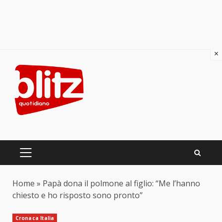
×
Skip
to
content
PRIMARY
MENU
Home
»
Papà dona il polmone al figlio: “Me l’hanno
chiesto e ho risposto sono pronto”
Cronaca Italia