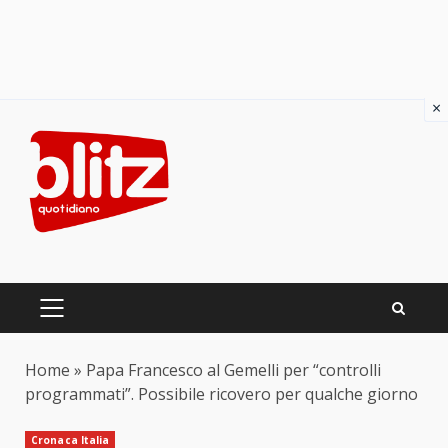
×
Skip
to
content
PRIMARY
MENU
Home
»
Papa Francesco al Gemelli per “controlli
programmati”. Possibile ricovero per qualche giorno
Cronaca Italia