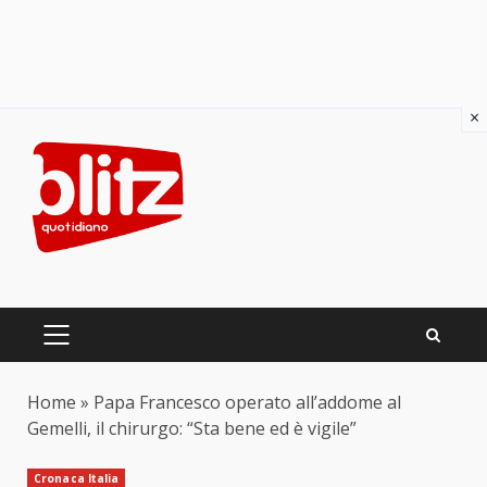
×
Skip
to
content
PRIMARY
MENU
Home
»
Papa Francesco operato all’addome al
Gemelli, il chirurgo: “Sta bene ed è vigile”
Cronaca Italia