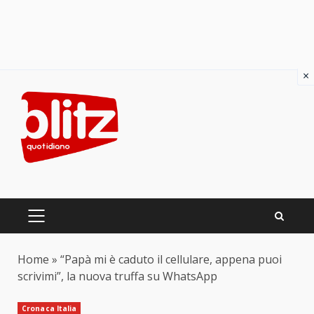
×
Skip
to
content
PRIMARY
MENU
Home
»
“Papà mi è caduto il cellulare, appena puoi
scrivimi”, la nuova truffa su WhatsApp
Cronaca Italia