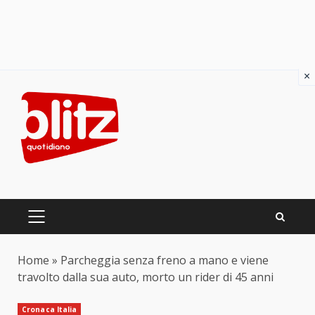
×
Skip
to
content
PRIMARY
MENU
Home
»
Parcheggia senza freno a mano e viene
travolto dalla sua auto, morto un rider di 45 anni
Cronaca Italia