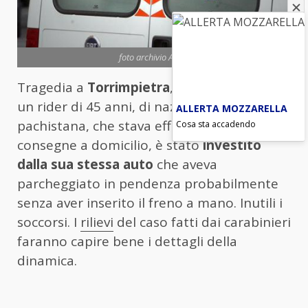
foto archivio ANSA
Tragedia a
Torrimpietra
, vicino Roma, dove
un rider di 45 anni, di nazionalità
ALLERTA MOZZARELLA
pachistana, che stava effettuando delle
Cosa sta accadendo
consegne a domicilio, è stato
investito
dalla sua stessa auto
che aveva
parcheggiato in pendenza probabilmente
senza aver inserito il freno a mano. Inutili i
soccorsi. I
rilievi
del caso fatti dai carabinieri
faranno capire bene i dettagli della
dinamica.