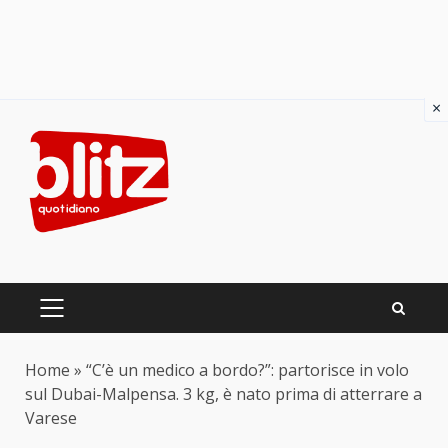
×
Skip
to
content
PRIMARY
MENU
Home
»
“C’è un medico a bordo?”: partorisce in volo
sul Dubai-Malpensa. 3 kg, è nato prima di atterrare a
Varese