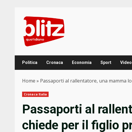
Skip
to
content
Politica
Cronaca
Economia
Sport
Video
Home
»
Passaporti al rallentatore, una mamma lo c
Cronaca Italia
Passaporti al ralle
chiede per il figlio