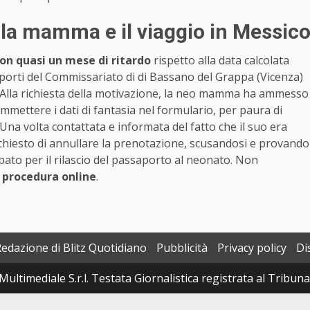
, la mamma e il viaggio in Messic
on quasi un mese di ritardo
rispetto alla data calcolata
saporti del Commissariato di di Bassano del Grappa (Vicenza)
cita. Alla richiesta della motivazione, la neo mamma ha ammesso
immettere i dati di fantasia nel formulario, per paura di
 Una volta contattata e informata del fatto che il suo era
hiesto di annullare la prenotazione, scusandosi e provando
pato per il rilascio del passaporto al neonato. Non
a procedura online
.
Redazione di Blitz Quotidiano
Pubblicità
Privacy policy
Di
Multimediale S.r.l. Testata Giornalistica registrata al Tribun