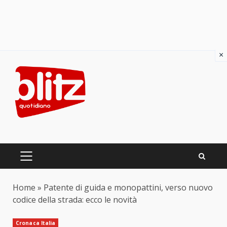
×
Skip
to
content
PRIMARY
MENU
Home
»
Patente di guida e monopattini, verso nuovo
codice della strada: ecco le novità
Cronaca Italia