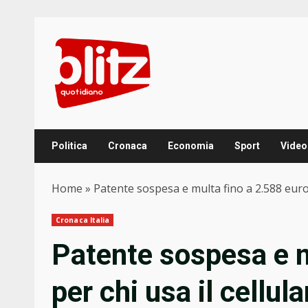
Skip
to
content
Politica
Cronaca
Economia
Sport
Video
Home
»
Patente sospesa e multa fino a 2.588 euro p
Cronaca Italia
Patente sospesa e m
per chi usa il cellula