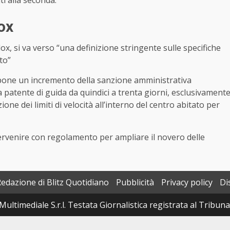
ox
lox, si va verso “una definizione stringente sulle specifiche
to”
propone un incremento della sanzione amministrativa
a patente di guida da quindici a trenta giorni, esclusivament
one dei limiti di velocità all’interno del centro abitato per
tervenire con regolamento per ampliare il novero delle
Redazione di Blitz Quotidiano
Pubblicità
Privacy policy
Di
Multimediale S.r.l. Testata Giornalistica registrata al Tribun