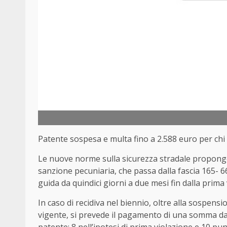
Patente sospesa e multa fino a 2.588 euro per chi us
Le nuove norme sulla sicurezza stradale propongono
sanzione pecuniaria, che passa dalla fascia 165- 
guida da quindici giorni a due mesi fin dalla prima 
In caso di recidiva nel biennio, oltre alla sospensi
vigente, si prevede il pagamento di una somma da 
patente: 8 nell’ipotesi di prima violazione e 10 pun