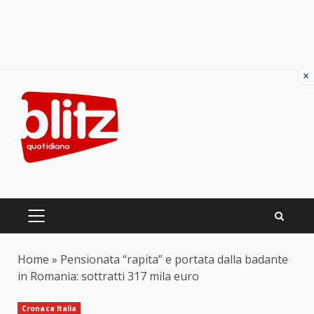
×
Skip
to
content
PRIMARY
MENU
Home
»
Pensionata “rapita” e portata dalla badante
in Romania: sottratti 317 mila euro
Cronaca Italia