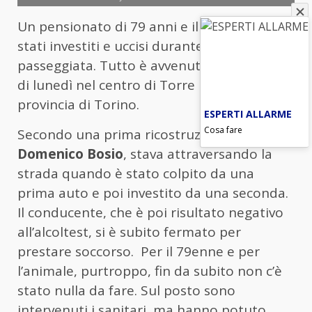
Un pensionato di 79 anni e il suo cane sono
stati investiti e uccisi durante una
passeggiata. Tutto è avvenuto nella serata
di lunedì nel centro di Torre Pellice, in
provincia di Torino.
ESPERTI ALLARME
Cosa fare
Secondo una prima ricostruzione l’uomo,
Domenico Bosio
, stava attraversando la
strada quando è stato colpito da una
prima auto e poi investito da una seconda.
Il conducente, che è poi risultato negativo
all’alcoltest, si è subito fermato per
prestare soccorso. Per il 79enne e per
l’animale, purtroppo, fin da subito non c’è
stato nulla da fare. Sul posto sono
intervenuti i sanitari, ma hanno potuto