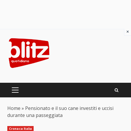
×
Skip
to
content
PRIMARY
MENU
Home
»
Pensionato e il suo cane investiti e uccisi
durante una passeggiata
Cronaca Italia