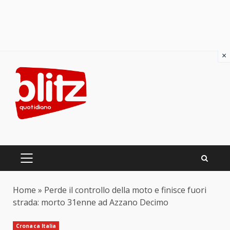
×
Skip
to
content
PRIMARY
MENU
Home
»
Perde il controllo della moto e finisce fuori
strada: morto 31enne ad Azzano Decimo
Cronaca Italia