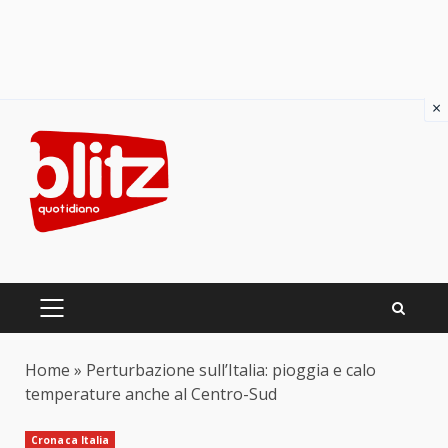
×
Skip
to
content
PRIMARY
MENU
Home
»
Perturbazione sull’Italia: pioggia e calo
temperature anche al Centro-Sud
Cronaca Italia