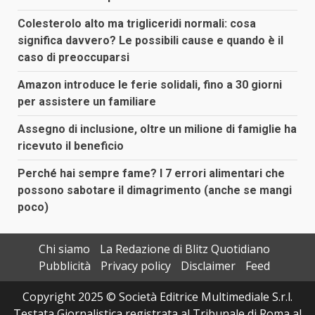
Colesterolo alto ma trigliceridi normali: cosa
significa davvero? Le possibili cause e quando è il
caso di preoccuparsi
Amazon introduce le ferie solidali, fino a 30 giorni
per assistere un familiare
Assegno di inclusione, oltre un milione di famiglie ha
ricevuto il beneficio
Perché hai sempre fame? I 7 errori alimentari che
possono sabotare il dimagrimento (anche se mangi
poco)
Chi siamo
La Redazione di Blitz Quotidiano
Pubblicità
Privacy policy
Disclaimer
Feed
Copyright 2025 © Società Editrice Multimediale S.r.l.
Testata Giornalistica registrata al Tribunale di Roma al