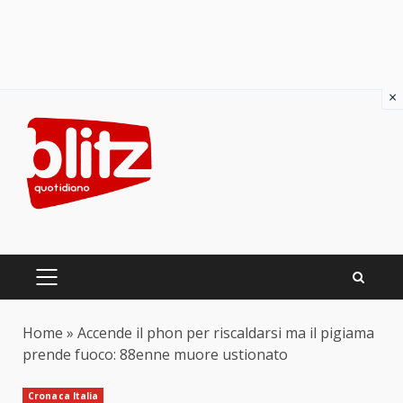
×
Skip
to
content
PRIMARY
MENU
Home
»
Accende il phon per riscaldarsi ma il pigiama
prende fuoco: 88enne muore ustionato
Cronaca Italia