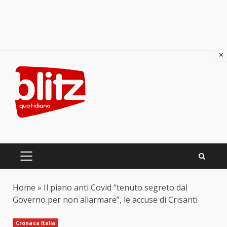
×
Skip
to
content
PRIMARY
MENU
Home
»
Il piano anti Covid “tenuto segreto dal
Governo per non allarmare”, le accuse di Crisanti
Cronaca Italia