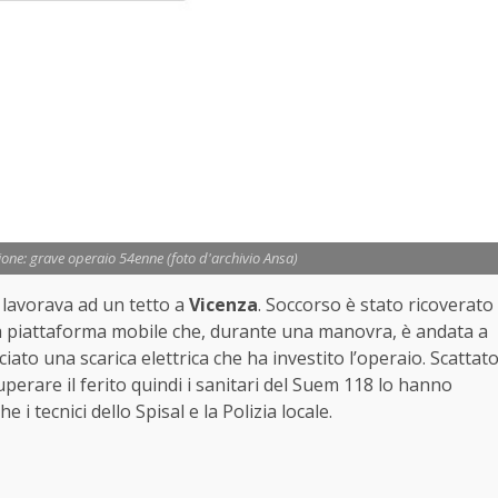
one: grave operaio 54enne (foto d'archivio Ansa)
 lavorava ad un tetto a
Vicenza
. Soccorso è stato ricoverato
na piattaforma mobile che, durante una manovra, è andata a
iato una scarica elettrica che ha investito l’operaio. Scattat
uperare il ferito quindi i sanitari del Suem 118 lo hanno
 i tecnici dello Spisal e la Polizia locale.