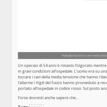
Piattaforma tocca cavi media tensi
Un operaio di 54 anni è rimasto folgorato mentre
in gravì condizioni all’ospedale. L’uomo era su u
toccare i cavi della media tensione che hanno rilasc
l’allarme i Vigili del fuoco hanno provveduto a rec
portato all’ospedale in codice rosso. Sul posto anche
Forse dovresti anche sapere che…
Tags: