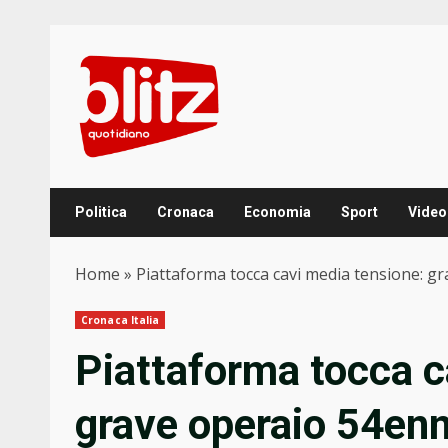
Skip
to
content
Politica
Cronaca
Economia
Sport
Video
Home
»
Piattaforma tocca cavi media tensione: g
Cronaca Italia
Piattaforma tocca c
grave operaio 54en