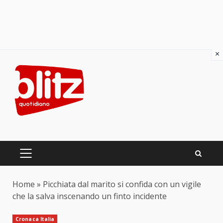
×
Skip
to
content
PRIMARY
MENU
Home
»
Picchiata dal marito si confida con un vigile
che la salva inscenando un finto incidente
Cronaca Italia