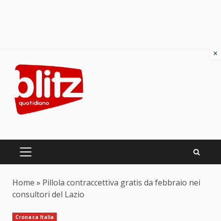
×
Skip
to
content
PRIMARY
MENU
Home
»
Pillola contraccettiva gratis da febbraio nei
consultori del Lazio
Cronaca Italia