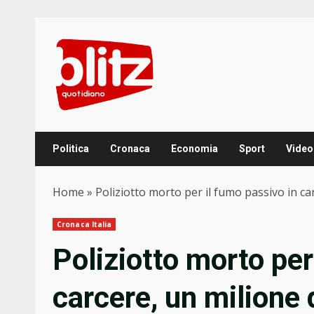
Skip
to
content
Politica
Cronaca
Economia
Sport
Video
Home
»
Poliziotto morto per il fumo passivo in car
Cronaca Italia
Poliziotto morto per
carcere, un milione 