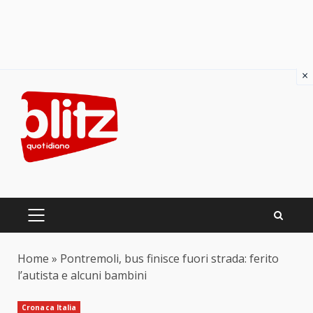
×
Skip
to
content
PRIMARY
MENU
Home
»
Pontremoli, bus finisce fuori strada: ferito
l’autista e alcuni bambini
Cronaca Italia