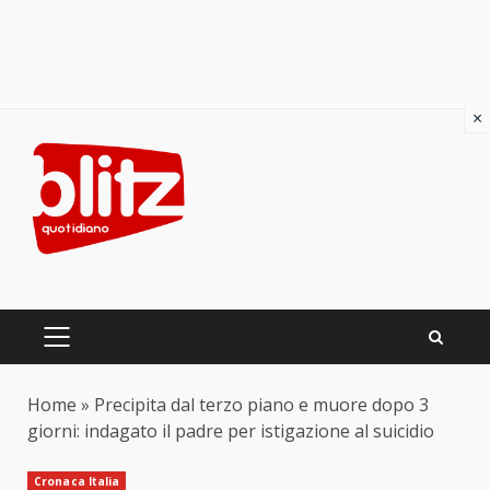
×
Skip
to
content
PRIMARY
MENU
Home
»
Precipita dal terzo piano e muore dopo 3
giorni: indagato il padre per istigazione al suicidio
Cronaca Italia