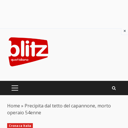
×
Skip
to
content
PRIMARY
MENU
Home
»
Precipita dal tetto del capannone, morto
operaio 54enne
Cronaca Italia