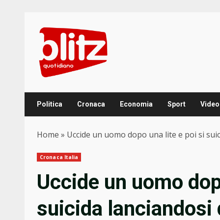
Skip
to
content
Politica
Cronaca
Economia
Sport
Video
Home
»
Uccide un uomo dopo una lite e poi si sui
Cronaca Italia
Uccide un uomo dopo 
suicida lanciandosi 