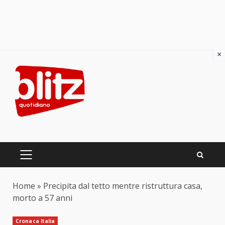
×
Skip
to
content
PRIMARY
MENU
Home
»
Precipita dal tetto mentre ristruttura casa,
morto a 57 anni
Cronaca Italia