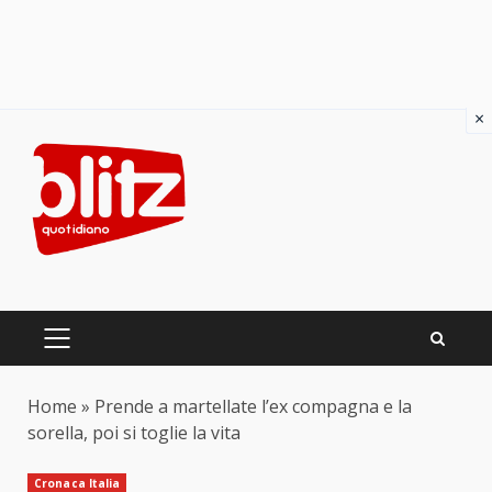
×
Skip
to
content
PRIMARY
MENU
Home
»
Prende a martellate l’ex compagna e la
sorella, poi si toglie la vita
Cronaca Italia