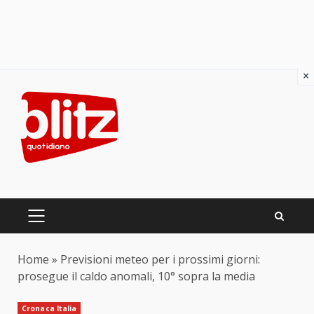
×
Skip
to
content
PRIMARY
MENU
Home
»
Previsioni meteo per i prossimi giorni:
prosegue il caldo anomali, 10° sopra la media
Cronaca Italia