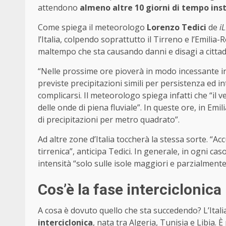
attendono
almeno altre 10 giorni
di tempo ins
Come spiega il meteorologo
Lorenzo Tedici
de
i
l’Italia, colpendo soprattutto il Tirreno e l’Emilia
maltempo che sta causando danni e disagi a cittadin
“Nelle prossime ore pioverà in modo incessante 
previste precipitazioni simili per persistenza ed i
complicarsi. Il meteorologo spiega infatti che “il v
delle onde di piena fluviale”. In queste ore, in Emil
di precipitazioni per metro quadrato”.
Ad altre zone d’Italia toccherà la stessa sorte. “A
tirrenica”, anticipa Tedici. In generale, in ogni caso
intensità “solo sulle isole maggiori e parzialment
Cos’è la fase interciclonica
A cosa è dovuto quello che sta succedendo? L’Itali
interciclonica
, nata tra Algeria, Tunisia e Libia.