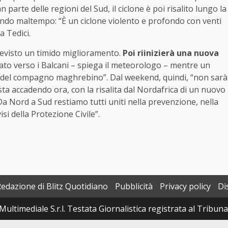
 parte delle regioni del Sud, il ciclone è poi risalito lungo la
ando maltempo: “È un ciclone violento e profondo con venti
a Tedici.
revisto un timido miglioramento.
Poi riinizierà una nuova
tanato verso i Balcani – spiega il meteorologo – mentre un
e del compagno maghrebino”. Dal weekend, quindi, “non sarà
 sta accadendo ora, con la risalita dal Nordafrica di un nuovo
Da Nord a Sud restiamo tutti uniti nella prevenzione, nella
si della Protezione Civile”.
Redazione di Blitz Quotidiano
Pubblicità
Privacy policy
Di
Multimediale S.r.l. Testata Giornalistica registrata al Tribun