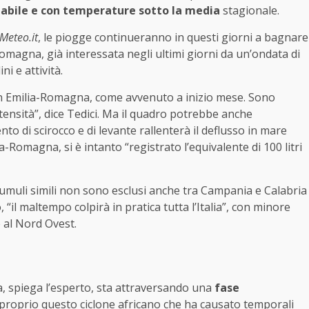
tabile e con temperature sotto la media
stagionale.
LMeteo.it
, le piogge continueranno in questi giorni a bagnare
-Romagna, già interessata negli ultimi giorni da un’ondata di
i e attività.
in Emilia-Romagna, come avvenuto a inizio mese. Sono
ntensità”, dice Tedici. Ma il quadro potrebbe anche
ento di scirocco e di levante rallenterà il deflusso in mare
ia-Romagna, si è intanto “registrato l’equivalente di 100 litri
ccumuli simili non sono esclusi anche tra Campania e Calabria
, “il maltempo colpirà in pratica tutta l’Italia”, con minore
e al Nord Ovest.
a, spiega l’esperto, sta attraversando una
fase
 È proprio questo ciclone africano che ha causato temporali