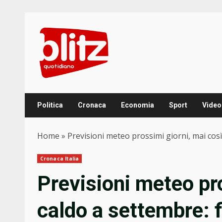
Skip
to
content
Politica
Cronaca
Economia
Sport
Video
Home
»
Previsioni meteo prossimi giorni, mai cos
Cronaca Italia
Previsioni meteo pro
caldo a settembre: 