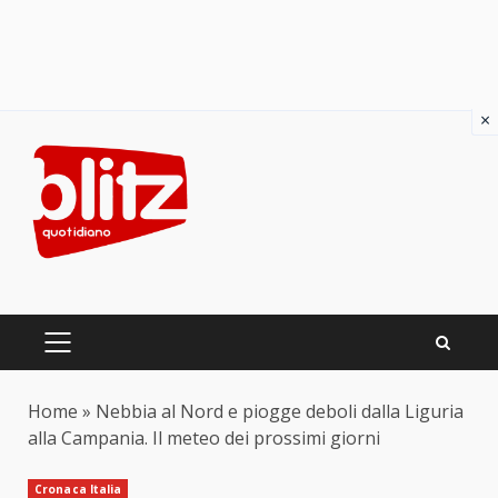
×
Skip
to
content
PRIMARY
MENU
Home
»
Nebbia al Nord e piogge deboli dalla Liguria
alla Campania. Il meteo dei prossimi giorni
Cronaca Italia