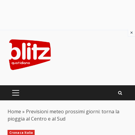
×
Skip
to
content
PRIMARY
MENU
Home
»
Previsioni meteo prossimi giorni: torna la
pioggia al Centro e al Sud
Cronaca Italia