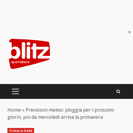
×
Skip
to
content
PRIMARY
MENU
Home
»
Previsioni meteo: pioggia per i prossimi
giorni, poi da mercoledì arriva la primavera
Cronaca Italia