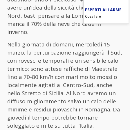
avere un’idea della siccità che ha colpito il
ESPERTI ALLARME
Nord, basti pensare alla Lombardia, dove
Cosa fare
manca il 70% della neve che cade in
inverno.
Nella giornata di domani, mercoledì 15
marzo, la perturbazione raggiungerà il Sud,
con rovesci e temporali e un sensibile calo
termico: sono attese raffiche di Maestrale
fino a 70-80 km/h con mari molto mossi o
localmente agitati al Centro-Sud, anche
nello Stretto di Sicilia. Al Nord avremo un
diffuso miglioramento salvo un calo delle
minime e residui piovaschi in Romagna. Da
giovedì il tempo potrebbe tornare
soleggiato e mite su tutta l’Italia.