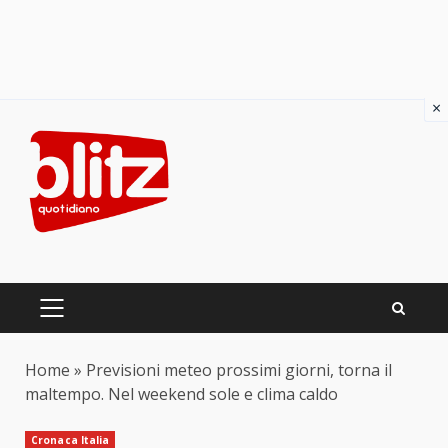
×
Skip
to
content
PRIMARY
MENU
Home
»
Previsioni meteo prossimi giorni, torna il
maltempo. Nel weekend sole e clima caldo
Cronaca Italia