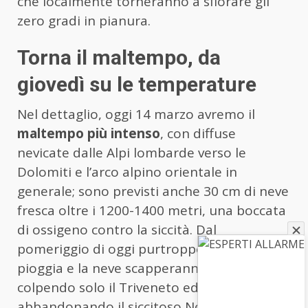
che localmente torneranno a sfiorare gli
zero gradi in pianura.
Torna il maltempo, da
giovedì su le temperature
Nel dettaglio, oggi 14 marzo avremo il
maltempo più intenso
, con diffuse
nevicate dalle Alpi lombarde verso le
Dolomiti e l’arco alpino orientale in
generale; sono previsti anche 30 cm di neve
fresca oltre i 1200-1400 metri, una boccata
di ossigeno contro la siccità. Dal
pomeriggio di oggi purtroppo, però, la
pioggia e la neve scapperanno verso Est,
colpendo solo il Triveneto ed
abbandonando il siccitoso Nord-Ovest Per